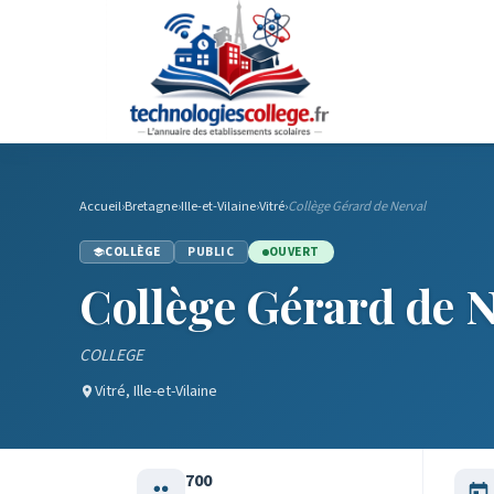
Accueil
›
Bretagne
›
Ille-et-Vilaine
›
Vitré
›
Collège Gérard de Nerval
COLLÈGE
PUBLIC
OUVERT
Collège Gérard de N
COLLEGE
Vitré, Ille-et-Vilaine
700