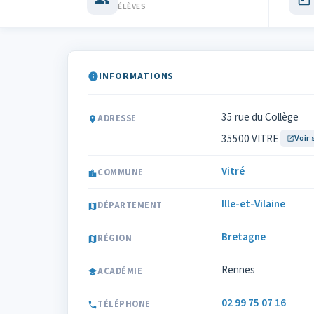
ÉLÈVES
INFORMATIONS
35 rue du Collège
ADRESSE
35500 VITRE
Voir 
Vitré
COMMUNE
Ille-et-Vilaine
DÉPARTEMENT
Bretagne
RÉGION
Rennes
ACADÉMIE
02 99 75 07 16
TÉLÉPHONE