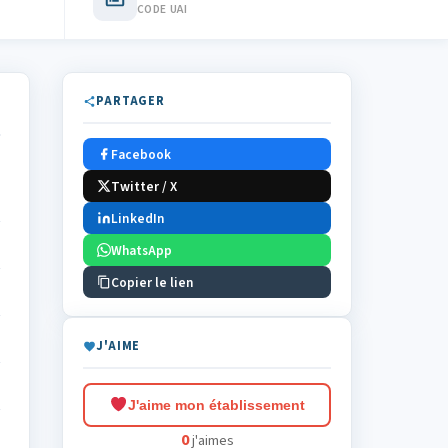
CODE UAI
PARTAGER
Facebook
Twitter / X
LinkedIn
WhatsApp
Copier le lien
J'AIME
J'aime mon établissement
0
j'aimes