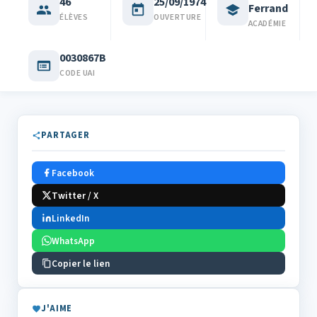
46
25/09/1974
Ferrand
ÉLÈVES
OUVERTURE
ACADÉMIE
0030867B
CODE UAI
PARTAGER
Facebook
Twitter / X
LinkedIn
WhatsApp
Copier le lien
J'AIME