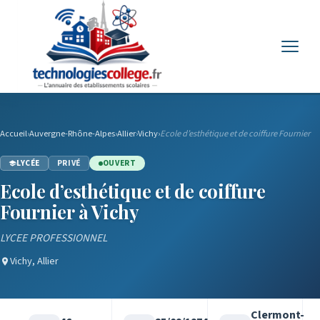
Menu
Accueil
›
Auvergne-Rhône-Alpes
›
Allier
›
Vichy
›
Ecole d’esthétique et de coiffure Fournier
LYCÉE
PRIVÉ
OUVERT
Ecole d’esthétique et de coiffure
Fournier à Vichy
LYCEE PROFESSIONNEL
Vichy, Allier
Clermont-