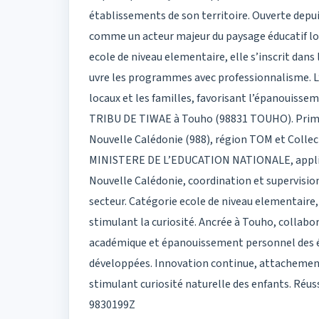
établissements de son territoire. Ouverte depu
comme un acteur majeur du paysage éducatif loca
ecole de niveau elementaire, elle s’inscrit dan
uvre les programmes avec professionnalisme. L’é
locaux et les familles, favorisant l’épanouissem
TRIBU DE TIWAE à Touho (98831 TOUHO). Primair
Nouvelle Calédonie (988), région TOM et Collecti
MINISTERE DE L’EDUCATION NATIONALE, applicat
Nouvelle Calédonie, coordination et supervision
secteur. Catégorie ecole de niveau elementaire
stimulant la curiosité. Ancrée à Touho, collabor
académique et épanouissement personnel des él
développées. Innovation continue, attachement 
stimulant curiosité naturelle des enfants. Réuss
9830199Z