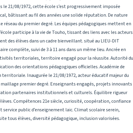
is le 21/08/1972, cette école s’est progressivement imposée
l, bâtissant au fil des années une solide réputation. De nature
s le réseau du premier degré. Les équipes pédagogiques mettent en
cole participe à la vie de Touho, tissant des liens avec les acteurs
ent des élèves dans un cadre bienveillant. situé au LIEU-DIT
e complète, suivi de 3 à 11 ans dans un même lieu. Ancrée en
vités territoriales, territoire engagé pour la réussite. Autorité d
ion des orientations pédagogiques officielles. Académie de
 territoriale. Inaugurée le 21/08/1972, acteur éducatif majeur du
, maillage premier degré. Enseignants engagés, projets innovants
ation partenaires institutionnels et culturels. Équilibre rigueur
èves. Compétences 21e siècle, curiosité, coopération, confiance
service public d’enseignement laïc. Climat scolaire serein,
ite tous élèves, diversité pédagogique, inclusion valorisées.