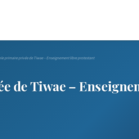
le primaire privée de Tiwae – Enseignement libre protestant
ée de Tiwae – Enseigne