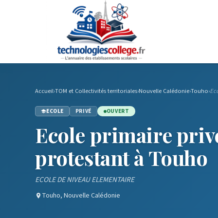
Accueil
›
TOM et Collectivités territoriales
›
Nouvelle Calédonie
›
Touho
›
Eco
ECOLE
PRIVÉ
OUVERT
Ecole primaire priv
protestant à Touho
ECOLE DE NIVEAU ELEMENTAIRE
Touho, Nouvelle Calédonie