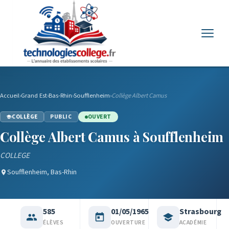
Menu
Accueil
›
Grand Est
›
Bas-Rhin
›
Soufflenheim
›
Collège Albert Camus
COLLÈGE
PUBLIC
OUVERT
Collège Albert Camus à Soufflenheim
COLLEGE
Soufflenheim, Bas-Rhin
585
01/05/1965
Strasbourg
ÉLÈVES
OUVERTURE
ACADÉMIE