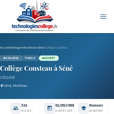
Menu
Accueil
›
Bretagne
›
Morbihan
›
Séné
›
Collège Cousteau
COLLÈGE
PUBLIC
OUVERT
Collège Cousteau à Séné
COLLEGE
Séné, Morbihan
531
01/09/1988
Rennes
ÉLÈVES
OUVERTURE
ACADÉMIE