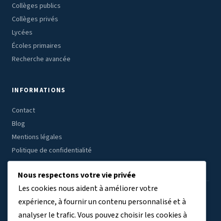
Collèges publics
Collèges privés
Lycées
Écoles primaires
Recherche avancée
INFORMATIONS
Contact
Blog
Mentions légales
Politique de confidentialité
Nous respectons votre vie privée
Les cookies nous aident à améliorer votre
ÉTABLISSEMENTS PAR RÉGION
expérience, à fournir un contenu personnalisé et à
analyser le trafic. Vous pouvez choisir les cookies à
Auvergne-Rhône-Alpes
Bourgogne-Franche-Comté
(7804)
(3409)