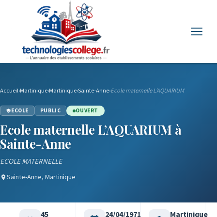
Menu
Accueil
›
Martinique
›
Martinique
›
Sainte-Anne
›
Ecole maternelle L’AQUARIUM
ECOLE
PUBLIC
OUVERT
Ecole maternelle L’AQUARIUM à
Sainte-Anne
ECOLE MATERNELLE
Sainte-Anne, Martinique
45
24/04/1971
Martinique