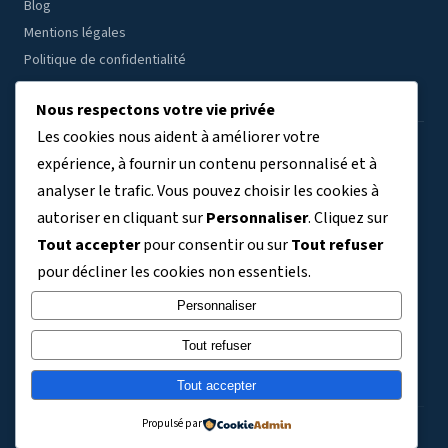
Blog
Mentions légales
Politique de confidentialité
Nous respectons votre vie privée
Les cookies nous aident à améliorer votre
ÉTABLISSEMENTS PAR RÉGION
expérience, à fournir un contenu personnalisé et à
analyser le trafic. Vous pouvez choisir les cookies à
Auvergne-Rhône-Alpes
Bourgogne-Franche-Comté
(7804)
(3409)
autoriser en cliquant sur
Personnaliser
. Cliquez sur
Bretagne
Centre-Val de Loire
Corse
Grand Est
(3038)
(2691)
(329)
(5763)
Tout accepter
pour consentir ou sur
Tout refuser
Guadeloupe
Guyane
Hauts-de-France
(411)
(140)
(6356)
pour décliner les cookies non essentiels.
Ile-de-France
La Réunion
Martinique
Mayotte
(9120)
(734)
(363)
(243)
Normandie
Nouvelle-Aquitaine
Occitanie
Personnaliser
(3304)
(5992)
(5830)
Pays de la Loire
Provence-Alpes-Côte d'Azur
(3576)
(4101)
Tout refuser
TOM et Collectivités territoriales
(721)
Tout accepter
Propulsé par
© 2026 Technologies College – Tous droits réservés