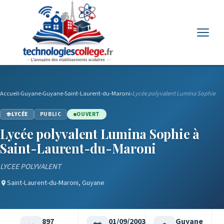
Menu
Accueil
›
Guyane
›
Guyane
›
Saint-Laurent-du-Maroni
›
Lycée polyvalent Lumina Sophie
LYCÉE
PUBLIC
OUVERT
Lycée polyvalent Lumina Sophie à
Saint-Laurent-du-Maroni
LYCEE POLYVALENT
Saint-Laurent-du-Maroni, Guyane
897
01/09/2003
Guyane