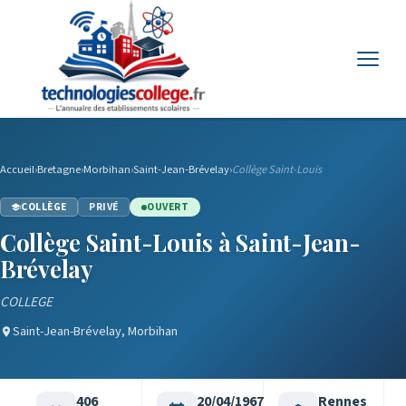
Menu
Accueil
›
Bretagne
›
Morbihan
›
Saint-Jean-Brévelay
›
Collège Saint-Louis
COLLÈGE
PRIVÉ
OUVERT
Collège Saint-Louis à Saint-Jean-
Brévelay
COLLEGE
Saint-Jean-Brévelay, Morbihan
406
20/04/1967
Rennes