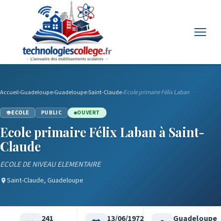
Menu
Accueil
›
Guadeloupe
›
Guadeloupe
›
Saint-Claude
›
Ecole primaire Félix Laban
ECOLE
PUBLIC
OUVERT
Ecole primaire Félix Laban à Saint-
Claude
ECOLE DE NIVEAU ELEMENTAIRE
Saint-Claude, Guadeloupe
241
13/06/1972
Guadeloupe