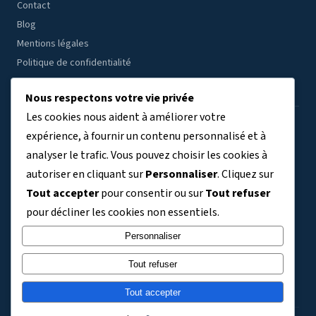
Contact
Blog
Mentions légales
Politique de confidentialité
Nous respectons votre vie privée
Les cookies nous aident à améliorer votre
ÉTABLISSEMENTS PAR RÉGION
expérience, à fournir un contenu personnalisé et à
analyser le trafic. Vous pouvez choisir les cookies à
Auvergne-Rhône-Alpes
Bourgogne-Franche-Comté
(7804)
(3409)
autoriser en cliquant sur
Personnaliser
. Cliquez sur
Bretagne
Centre-Val de Loire
Corse
Grand Est
(3038)
(2691)
(329)
(5763)
Tout accepter
pour consentir ou sur
Tout refuser
Guadeloupe
Guyane
Hauts-de-France
(411)
(140)
(6356)
pour décliner les cookies non essentiels.
Ile-de-France
La Réunion
Martinique
Mayotte
(9120)
(734)
(363)
(243)
Normandie
Nouvelle-Aquitaine
Occitanie
Personnaliser
(3304)
(5992)
(5830)
Pays de la Loire
Provence-Alpes-Côte d'Azur
(3576)
(4101)
Tout refuser
TOM et Collectivités territoriales
(721)
Tout accepter