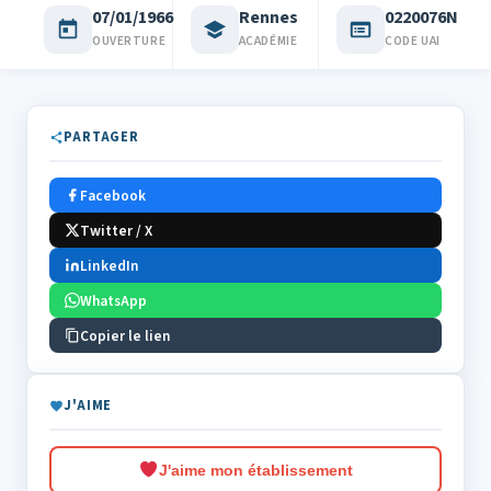
07/01/1966
Rennes
0220076N
OUVERTURE
ACADÉMIE
CODE UAI
PARTAGER
Facebook
Twitter / X
LinkedIn
WhatsApp
Copier le lien
J'AIME
J'aime mon établissement