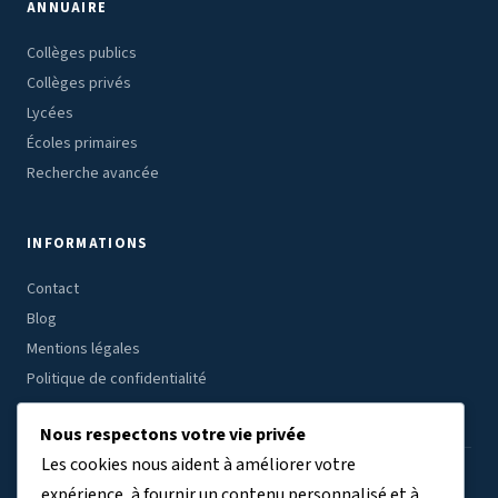
ANNUAIRE
Collèges publics
Collèges privés
Lycées
Écoles primaires
Recherche avancée
INFORMATIONS
Contact
Blog
Mentions légales
Politique de confidentialité
Nous respectons votre vie privée
Les cookies nous aident à améliorer votre
ÉTABLISSEMENTS PAR RÉGION
expérience, à fournir un contenu personnalisé et à