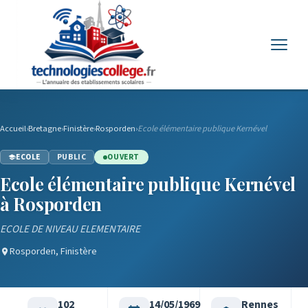
Menu
Accueil
›
Bretagne
›
Finistère
›
Rosporden
›
Ecole élémentaire publique Kernével
ECOLE
PUBLIC
OUVERT
Ecole élémentaire publique Kernével
à Rosporden
ECOLE DE NIVEAU ELEMENTAIRE
Rosporden, Finistère
102
14/05/1969
Rennes