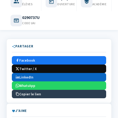
ÉLÈVES
OUVERTURE
ACADÉMIE
0290737U
CODE UAI
PARTAGER
Facebook
Twitter / X
LinkedIn
WhatsApp
Copier le lien
J'AIME