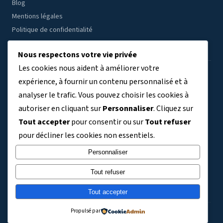
Blog
Mentions légales
Politique de confidentialité
Nous respectons votre vie privée
Les cookies nous aident à améliorer votre
ÉTABLISSEMENTS PAR RÉGION
expérience, à fournir un contenu personnalisé et à
analyser le trafic. Vous pouvez choisir les cookies à
Auvergne-Rhône-Alpes
Bourgogne-Franche-Comté
(7804)
(3409)
autoriser en cliquant sur
Personnaliser
. Cliquez sur
Bretagne
Centre-Val de Loire
Corse
Grand Est
(3038)
(2691)
(329)
(5763)
Tout accepter
pour consentir ou sur
Tout refuser
Guadeloupe
Guyane
Hauts-de-France
(411)
(140)
(6356)
pour décliner les cookies non essentiels.
Ile-de-France
La Réunion
Martinique
Mayotte
(9120)
(734)
(363)
(243)
Normandie
Nouvelle-Aquitaine
Occitanie
Personnaliser
(3304)
(5992)
(5830)
Pays de la Loire
Provence-Alpes-Côte d'Azur
(3576)
(4101)
Tout refuser
TOM et Collectivités territoriales
(721)
Tout accepter
Propulsé par
© 2026 Technologies College – Tous droits réservés