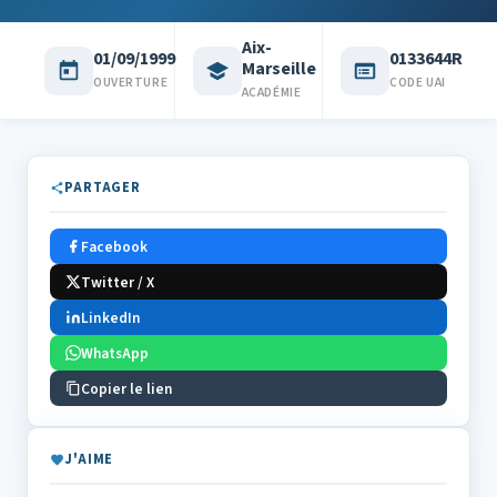
Aix-
01/09/1999
0133644R
Marseille
OUVERTURE
CODE UAI
ACADÉMIE
PARTAGER
Facebook
Twitter / X
LinkedIn
WhatsApp
Copier le lien
J'AIME