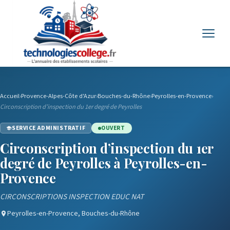
Menu
Accueil
›
Provence-Alpes-Côte d'Azur
›
Bouches-du-Rhône
›
Peyrolles-en-Provence
›
Circonscription d’inspection du 1er degré de Peyrolles
SERVICE ADMINISTRATIF
OUVERT
Circonscription d’inspection du 1er
degré de Peyrolles à Peyrolles-en-
Provence
CIRCONSCRIPTIONS INSPECTION EDUC NAT
Peyrolles-en-Provence, Bouches-du-Rhône