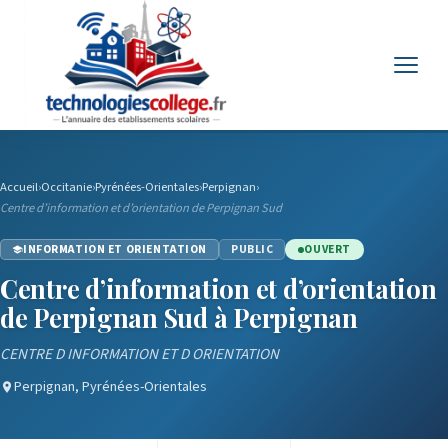
Menu
Accueil
›
Occitanie
›
Pyrénées-Orientales
›
Perpignan
›
Centre d’information et d’orientation de Perpignan Sud
INFORMATION ET ORIENTATION
PUBLIC
OUVERT
Centre d’information et d’orientation
de Perpignan Sud à Perpignan
CENTRE D INFORMATION ET D ORIENTATION
Perpignan, Pyrénées-Orientales