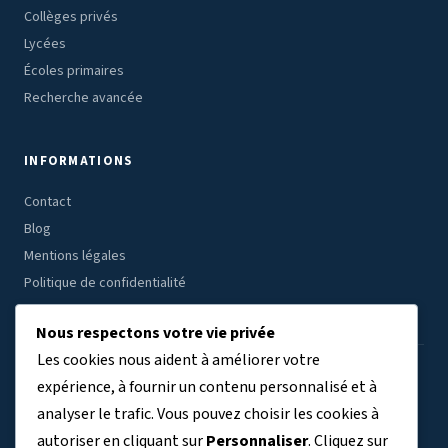
Collèges privés
Lycées
Écoles primaires
Recherche avancée
INFORMATIONS
Contact
Blog
Mentions légales
Politique de confidentialité
Nous respectons votre vie privée
Les cookies nous aident à améliorer votre
ÉTABLISSEMENTS PAR RÉGION
expérience, à fournir un contenu personnalisé et à
analyser le trafic. Vous pouvez choisir les cookies à
Auvergne-Rhône-Alpes
Bourgogne-Franche-Comté
(7804)
(3409)
autoriser en cliquant sur
Personnaliser
. Cliquez sur