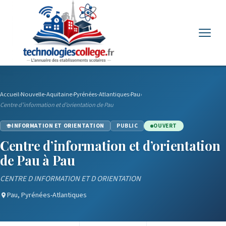
Menu
Accueil
›
Nouvelle-Aquitaine
›
Pyrénées-Atlantiques
›
Pau
›
Centre d’information et d’orientation de Pau
INFORMATION ET ORIENTATION
PUBLIC
OUVERT
Centre d’information et d’orientation
de Pau à Pau
CENTRE D INFORMATION ET D ORIENTATION
Pau, Pyrénées-Atlantiques