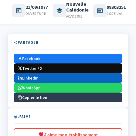
Nouvelle
21/09/1977
9830325L
Calédonie
OUVERTURE
CODE UAI
ACADÉMIE
PARTAGER
Facebook
Twitter / X
LinkedIn
WhatsApp
Copier le lien
J'AIME
J'aime mon établissement