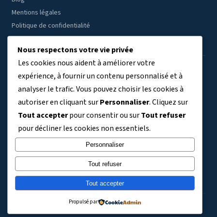
Mentions légales
Politique de confidentialité
Nous respectons votre vie privée
Les cookies nous aident à améliorer votre
ÉTABLISSEMENTS PAR RÉGION
expérience, à fournir un contenu personnalisé et à
analyser le trafic. Vous pouvez choisir les cookies à
Auvergne-Rhône-Alpes
Bourgogne-Franche-Comté
(7804)
(3409)
autoriser en cliquant sur
Personnaliser
. Cliquez sur
Bretagne
Centre-Val de Loire
Corse
Grand Est
(3038)
(2691)
(329)
(5763)
Tout accepter
pour consentir ou sur
Tout refuser
Guadeloupe
Guyane
Hauts-de-France
(411)
(140)
(6356)
pour décliner les cookies non essentiels.
Ile-de-France
La Réunion
Martinique
Mayotte
(9120)
(734)
(363)
(243)
Normandie
Nouvelle-Aquitaine
Occitanie
Personnaliser
(3304)
(5992)
(5830)
Pays de la Loire
Provence-Alpes-Côte d'Azur
(3576)
(4101)
Tout refuser
TOM et Collectivités territoriales
(721)
Tout accepter
Propulsé par
© 2026 Technologies College – Tous droits réservés