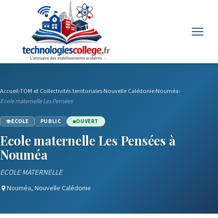
Menu
Accueil
›
TOM et Collectivités territoriales
›
Nouvelle Calédonie
›
Nouméa
›
Ecole maternelle Les Pensées
ECOLE
PUBLIC
OUVERT
Ecole maternelle Les Pensées à
Nouméa
ECOLE MATERNELLE
Nouméa, Nouvelle Calédonie