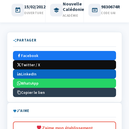
Nouvelle
15/02/2012
9830674R
Calédonie
OUVERTURE
CODE UAI
ACADÉMIE
PARTAGER
Facebook
Twitter / X
LinkedIn
WhatsApp
Copier le lien
J'AIME
J'aime mon établissement