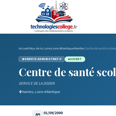
Accueil
›
Pays de la Loire
›
Loire-Atlantique
›
Nantes
›
Centre de santé scolair
SERVICE ADMINISTRATIF
OUVERT
Centre de santé scol
SERVICE DE LA DSDEN
Nantes, Loire-Atlantique
01/09/2000