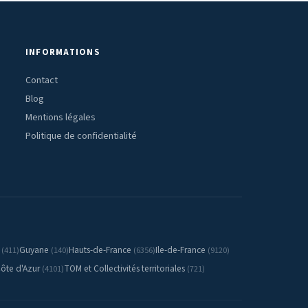
INFORMATIONS
Contact
Blog
Mentions légales
Politique de confidentialité
e
Guyane
Hauts-de-France
Ile-de-France
(411)
(140)
(6356)
(9120)
ôte d'Azur
TOM et Collectivités territoriales
(4101)
(721)