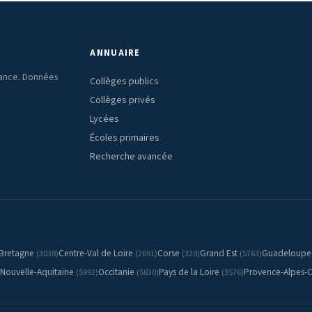
ANNUAIRE
rance. Données
Collèges publics
Collèges privés
Lycées
Écoles primaires
Recherche avancée
Bretagne
Centre-Val de Loire
Corse
Grand Est
Guadeloup
(3038)
(2691)
(329)
(5763)
Nouvelle-Aquitaine
Occitanie
Pays de la Loire
Provence-Alpes-C
(5992)
(5830)
(3576)