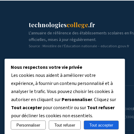
technologies
college
.fr
L'annuaire de référence des établissements scolaires en F
officielles, mises à jour régulièrement.
Source : Ministère de l'Éducation nationale – education.gouv.fr
Nous respectons votre vie privée
Les cookies nous aident à améliorer votre
expérience, à fournir un contenu personnalisé et à
analyser le trafic. Vous pouvez choisir les cookies à
ÉTABLISSEMENTS PAR RÉGION
autoriser en cliquant sur
Personnaliser
. Cliquez sur
Tout accepter
pour consentir ou sur
Tout refuser
Auvergne-Rhône-Alpes
Bourgogne-Franche-Comté
(7804)
(3409)
pour décliner les cookies non essentiels.
La Réunion
Martinique
Mayotte
Normandie
(734)
(363)
(243)
(3304)
Personnaliser
Tout refuser
Tout accepter