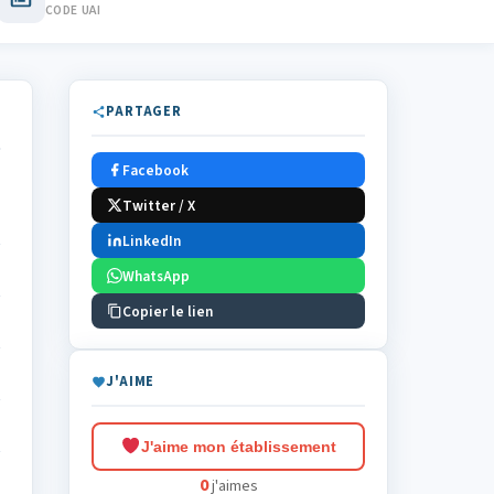
CODE UAI
PARTAGER
Facebook
Twitter / X
LinkedIn
WhatsApp
Copier le lien
J'AIME
J'aime mon établissement
0
j'aimes