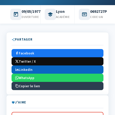
09/05/1977
Lyon
0692727P
OUVERTURE
ACADÉMIE
CODE UAI
PARTAGER
Facebook
Twitter / X
LinkedIn
WhatsApp
Copier le lien
J'AIME