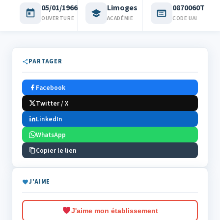
05/01/1966
Limoges
0870060T
OUVERTURE
ACADÉMIE
CODE UAI
PARTAGER
Facebook
Twitter / X
LinkedIn
WhatsApp
Copier le lien
J'AIME
J'aime mon établissement