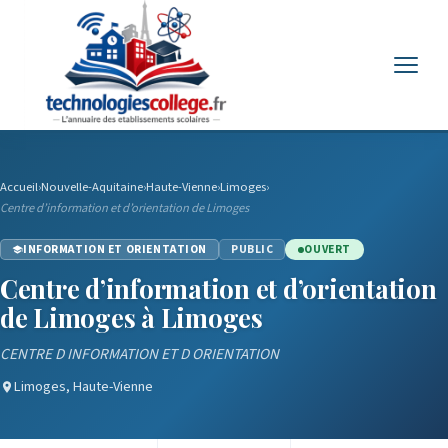
Menu
Accueil
›
Nouvelle-Aquitaine
›
Haute-Vienne
›
Limoges
›
Centre d’information et d’orientation de Limoges
INFORMATION ET ORIENTATION
PUBLIC
OUVERT
Centre d’information et d’orientation
de Limoges à Limoges
CENTRE D INFORMATION ET D ORIENTATION
Limoges, Haute-Vienne