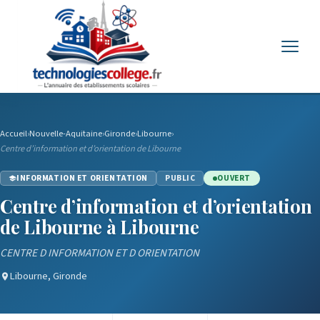
Menu
Accueil
›
Nouvelle-Aquitaine
›
Gironde
›
Libourne
›
Centre d’information et d’orientation de Libourne
INFORMATION ET ORIENTATION
PUBLIC
OUVERT
Centre d’information et d’orientation
de Libourne à Libourne
CENTRE D INFORMATION ET D ORIENTATION
Libourne, Gironde