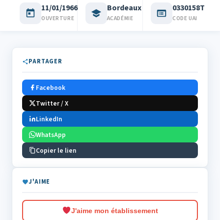
11/01/1966
Bordeaux
0330158T
OUVERTURE
ACADÉMIE
CODE UAI
PARTAGER
Facebook
Twitter / X
LinkedIn
WhatsApp
Copier le lien
J'AIME
J'aime mon établissement