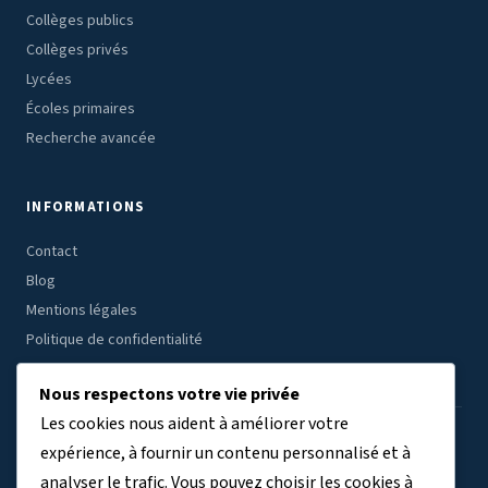
Collèges publics
Collèges privés
Lycées
Écoles primaires
Recherche avancée
INFORMATIONS
Contact
Blog
Mentions légales
Politique de confidentialité
Nous respectons votre vie privée
Les cookies nous aident à améliorer votre
ÉTABLISSEMENTS PAR RÉGION
expérience, à fournir un contenu personnalisé et à
analyser le trafic. Vous pouvez choisir les cookies à