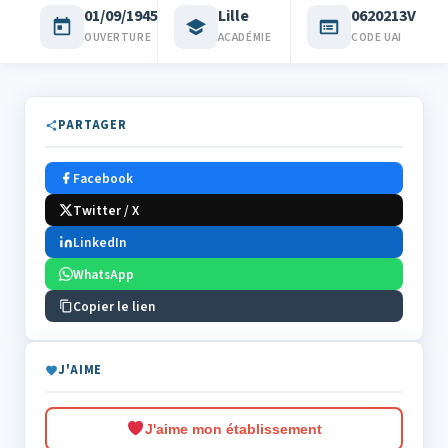
01/09/1945
Lille
0620213V
OUVERTURE
ACADÉMIE
CODE UAI
PARTAGER
Facebook
Twitter / X
LinkedIn
WhatsApp
Copier le lien
J'AIME
J'aime mon établissement