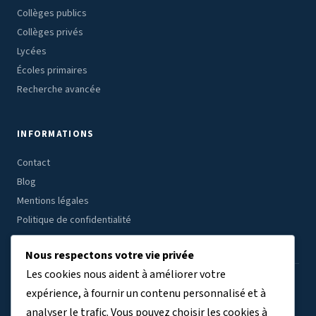
Collèges publics
Collèges privés
Lycées
Écoles primaires
Recherche avancée
INFORMATIONS
Contact
Blog
Mentions légales
Politique de confidentialité
Nous respectons votre vie privée
Les cookies nous aident à améliorer votre
ÉTABLISSEMENTS PAR RÉGION
expérience, à fournir un contenu personnalisé et à
analyser le trafic. Vous pouvez choisir les cookies à