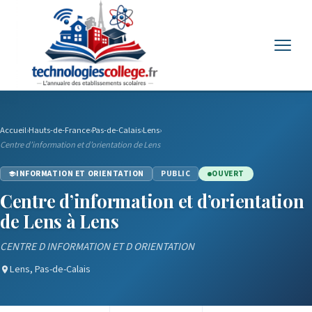
Menu
Accueil
›
Hauts-de-France
›
Pas-de-Calais
›
Lens
›
Centre d’information et d’orientation de Lens
INFORMATION ET ORIENTATION
PUBLIC
OUVERT
Centre d’information et d’orientation
de Lens à Lens
CENTRE D INFORMATION ET D ORIENTATION
Lens, Pas-de-Calais