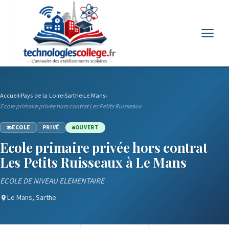
Menu
Accueil
›
Pays de la Loire
›
Sarthe
›
Le Mans
›
Ecole primaire privée hors contrat Les Petits Ruisseaux
ECOLE
PRIVÉ
OUVERT
Ecole primaire privée hors contrat
Les Petits Ruisseaux à Le Mans
ECOLE DE NIVEAU ELEMENTAIRE
Le Mans, Sarthe