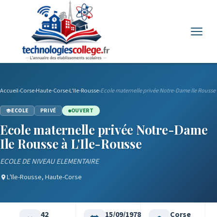
Menu
Accueil
›
Corse
›
Haute-Corse
›
L'Ile-Rousse
›
Ecole maternelle privée Notre-Dame Ile Rousse
ECOLE
PRIVÉ
OUVERT
Ecole maternelle privée Notre-Dame
Ile Rousse à L'Ile-Rousse
ECOLE DE NIVEAU ELEMENTAIRE
L'Ile-Rousse, Haute-Corse
42
15/09/1978
Corse