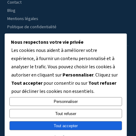
Contact
Blog
Mentions légales
Politique de confidentialité
Nous respectons votre vie privée
Les cookies nous aident à améliorer votre
ÉTABLISSEMENTS PAR RÉGION
expérience, à fournir un contenu personnalisé et à
analyser le trafic. Vous pouvez choisir les cookies à
Auvergne-Rhône-Alpes
Bourgogne-Franche-Comté
(7804)
(3409)
autoriser en cliquant sur
Personnaliser
. Cliquez sur
Bretagne
Centre-Val de Loire
Corse
Grand Est
(3038)
(2691)
(329)
(5763)
Tout accepter
pour consentir ou sur
Tout refuser
Guadeloupe
Guyane
Hauts-de-France
(411)
(140)
(6356)
pour décliner les cookies non essentiels.
Ile-de-France
La Réunion
Martinique
Mayotte
(9120)
(734)
(363)
(243)
Normandie
Nouvelle-Aquitaine
Occitanie
Personnaliser
(3304)
(5992)
(5830)
Pays de la Loire
Provence-Alpes-Côte d'Azur
(3576)
(4101)
Tout refuser
TOM et Collectivités territoriales
(721)
Tout accepter