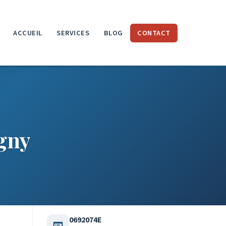
ACCUEIL
SERVICES
BLOG
CONTACT
igny
0692074E