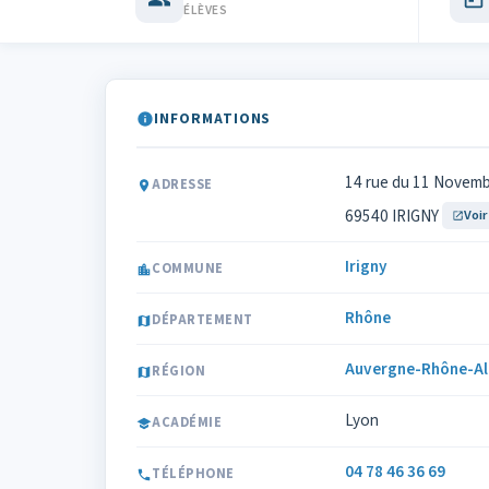
ÉLÈVES
INFORMATIONS
14 rue du 11 Novem
ADRESSE
69540 IRIGNY
Voir
Irigny
COMMUNE
Rhône
DÉPARTEMENT
Auvergne-Rhône-Al
RÉGION
Lyon
ACADÉMIE
04 78 46 36 69
TÉLÉPHONE