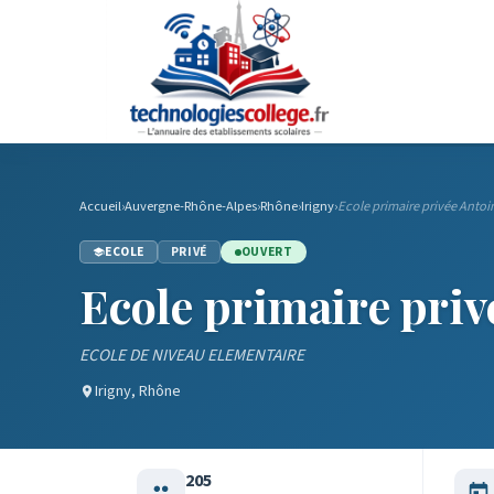
Accueil
›
Auvergne-Rhône-Alpes
›
Rhône
›
Irigny
›
Ecole primaire privée Antoi
ECOLE
PRIVÉ
OUVERT
Ecole primaire priv
ECOLE DE NIVEAU ELEMENTAIRE
Irigny, Rhône
205