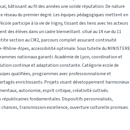
l, bâtissant au fil des années une solide réputation. De nature
s le réseau du premier degré. Les équipes pédagogiques mettent en
ole participe à la vie de Irigny, tissant des liens avec les acteurs
ent des élèves dans un cadre bienveillant. situé au 14 rue du 11
etite section au CM2, parcours complet assurant continuité
gne-Rhône-Alpes, accessibilité optimale. Sous tutelle du MINISTER
ammes nationaux garanti. Académie de Lyon, coordination et
olution continue et adaptation constante. Catégorie ecole de
quipes qualifiées, programmes avec professionnalisme et
ts partagés enrichissants. Projets visant développement harmonieux
mentaux, autonomie, esprit critique, créativité cultivés.
s républicaines fondamentales. Dispositifs personnalisés,
 chances, transmission excellence, ouverture culturelle promues.