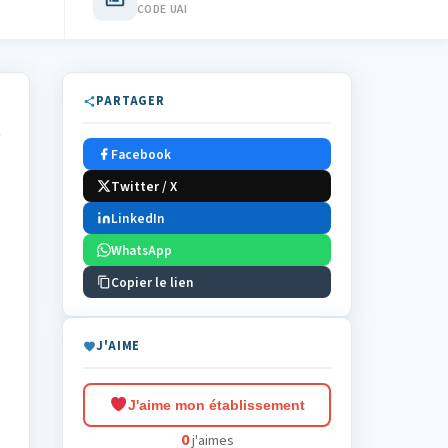
CODE UAI
PARTAGER
Facebook
Twitter / X
LinkedIn
WhatsApp
Copier le lien
J'AIME
J'aime mon établissement
0
j'aimes