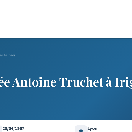
ne Truchet
ée Antoine Truchet à Ir
28/04/1967
Lyon