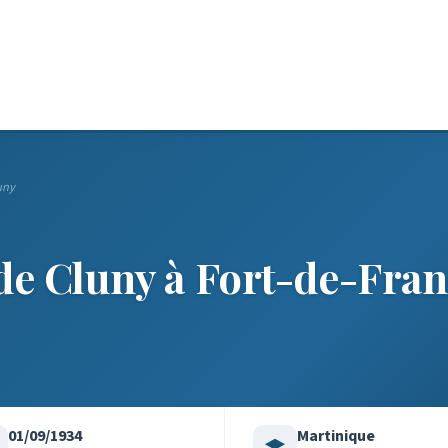
uny
de Cluny à Fort-de-Fra
01/09/1934
Martinique