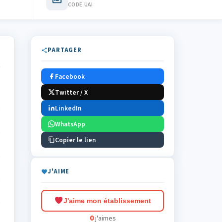
CODE UAI
PARTAGER
Facebook
Twitter / X
LinkedIn
WhatsApp
Copier le lien
J'AIME
J'aime mon établissement
0
j'aimes