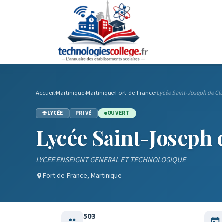
Accueil
›
Martinique
›
Martinique
›
Fort-de-France
›
Lycée Saint-Joseph de Cl
LYCÉE
PRIVÉ
OUVERT
Lycée Saint-Joseph 
LYCEE ENSEIGNT GENERAL ET TECHNOLOGIQUE
Fort-de-France, Martinique
503