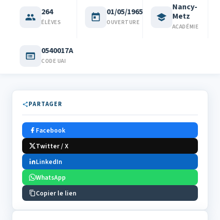
Nancy-
264
01/05/1965
Metz
ÉLÈVES
OUVERTURE
ACADÉMIE
0540017A
CODE UAI
PARTAGER
Facebook
Twitter / X
LinkedIn
WhatsApp
Copier le lien