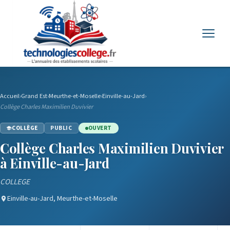
Menu
Accueil
›
Grand Est
›
Meurthe-et-Moselle
›
Einville-au-Jard
›
Collège Charles Maximilien Duvivier
COLLÈGE
PUBLIC
OUVERT
Collège Charles Maximilien Duvivier
à Einville-au-Jard
COLLEGE
Einville-au-Jard, Meurthe-et-Moselle