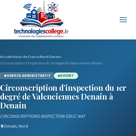
Menu
Accueil
›
Hauts-de-France
›
Nord
›
Denain
›
Circonscription d’inspection du 1er degré de Valenciennes Denain
SERVICE ADMINISTRATIF
OUVERT
Circonscription d’inspection du 1er
degré de Valenciennes Denain à
Denain
CIRCONSCRIPTIONS INSPECTION EDUC NAT
Denain, Nord