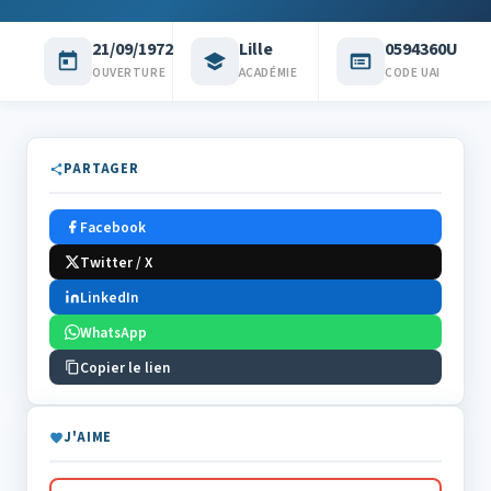
21/09/1972
Lille
0594360U
OUVERTURE
ACADÉMIE
CODE UAI
PARTAGER
Facebook
Twitter / X
LinkedIn
WhatsApp
Copier le lien
J'AIME