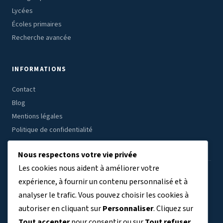
Lycées
Écoles primaires
Recherche avancée
INFORMATIONS
Contact
Blog
Mentions légales
Politique de confidentialité
Nous respectons votre vie privée
Les cookies nous aident à améliorer votre
ÉTABLISSEMENTS PAR RÉGION
expérience, à fournir un contenu personnalisé et à
analyser le trafic. Vous pouvez choisir les cookies à
Auvergne-Rhône-Alpes
Bourgogne-Franche-Comté
(7804)
(3409)
autoriser en cliquant sur
Personnaliser
. Cliquez sur
Bretagne
Centre-Val de Loire
Corse
Grand Est
(3038)
(2691)
(329)
(5763)
Tout accepter
pour consentir ou sur
Tout refuser