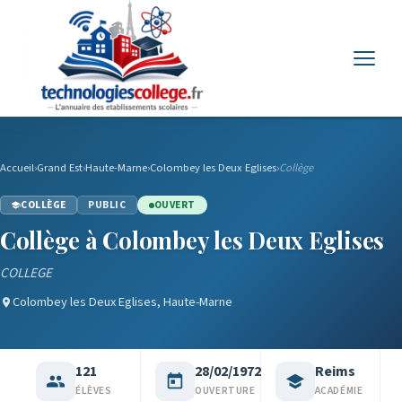
Menu
Accueil
›
Grand Est
›
Haute-Marne
›
Colombey les Deux Eglises
›
Collège
COLLÈGE
PUBLIC
OUVERT
Collège à Colombey les Deux Eglises
COLLEGE
Colombey les Deux Eglises, Haute-Marne
121
28/02/1972
Reims
ÉLÈVES
OUVERTURE
ACADÉMIE