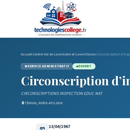
Accueil
›
Centre-Val de Loire
›
Indre-et-Loire
›
Chinon
›
Circonscription d’ins
SERVICE ADMINISTRATIF
OUVERT
Circonscription d’i
CIRCONSCRIPTIONS INSPECTION EDUC NAT
Chinon, Indre-et-Loire
13/04/1967