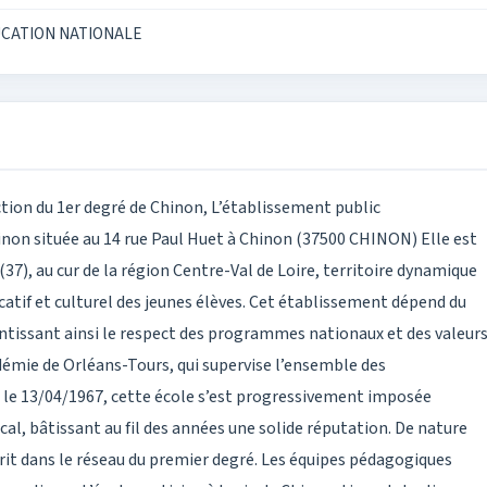
UCATION NATIONALE
tion du 1er degré de Chinon, L’établissement public
inon située au 14 rue Paul Huet à Chinon (37500 CHINON) Elle est
7), au cur de la région Centre-Val de Loire, territoire dynamique
atif et culturel des jeunes élèves. Cet établissement dépend du
ssant ainsi le respect des programmes nationaux et des valeur
adémie de Orléans-Tours, qui supervise l’ensemble des
s le 13/04/1967, cette école s’est progressivement imposée
l, bâtissant au fil des années une solide réputation. De nature
crit dans le réseau du premier degré. Les équipes pédagogiques