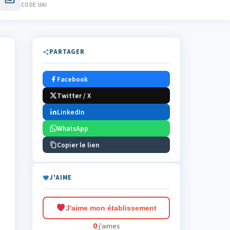
CODE UAI
PARTAGER
Facebook
Twitter / X
LinkedIn
WhatsApp
Copier le lien
J'AIME
J'aime mon établissement
0
j'aimes