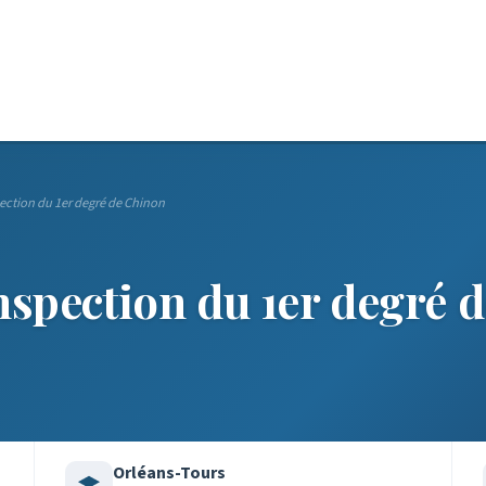
pection du 1er degré de Chinon
nspection du 1er degré 
Orléans-Tours