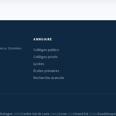
ANNUAIRE
rance. Données
Collèges publics
Collèges privés
Lycées
Écoles primaires
Recherche avancée
Bretagne
Centre-Val de Loire
Corse
Grand Est
Guadeloup
(3038)
(2691)
(329)
(5763)