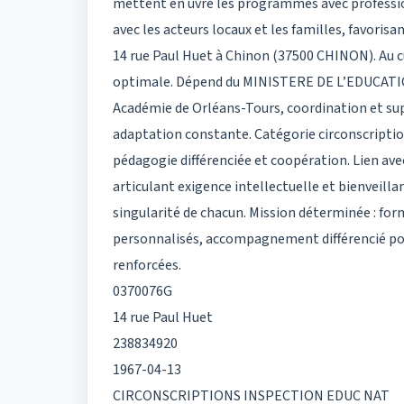
mettent en uvre les programmes avec profession
avec les acteurs locaux et les familles, favoris
14 rue Paul Huet à Chinon (37500 CHINON). Au cu
optimale. Dépend du MINISTERE DE L’EDUCATION 
Académie de Orléans-Tours, coordination et supe
adaptation constante. Catégorie circonscriptio
pédagogie différenciée et coopération. Lien ave
articulant exigence intellectuelle et bienveil
singularité de chacun. Mission déterminée : for
personnalisés, accompagnement différencié pour
renforcées.
0370076G
14 rue Paul Huet
238834920
1967-04-13
CIRCONSCRIPTIONS INSPECTION EDUC NAT