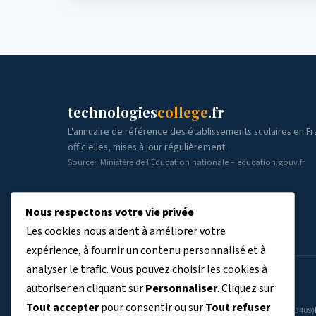
technologies
college
.fr
L'annuaire de référence des établissements scolaires en F
officielles, mises à jour régulièrement.
Source : Ministère de l'Éducation nationale – education.gouv.fr
Nous respectons votre vie privée
Les cookies nous aident à améliorer votre
expérience, à fournir un contenu personnalisé et à
analyser le trafic. Vous pouvez choisir les cookies à
ÉTABLISSEMENTS PAR RÉGION
autoriser en cliquant sur
Personnaliser
. Cliquez sur
Tout accepter
pour consentir ou sur
Tout refuser
Auvergne-Rhône-Alpes
Bourgogne-Franche-Comté
(7804)
(3409)