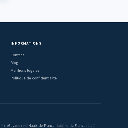
INFORMATIONS
Contact
Blog
Mentions légales
Politique de confidentialité
e
Guyane
Hauts-de-France
Ile-de-France
(411)
(140)
(6356)
(9120)