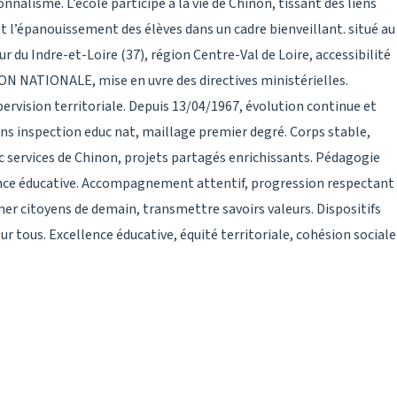
nalisme. L’école participe à la vie de Chinon, tissant des liens
ant l’épanouissement des élèves dans un cadre bienveillant. situé au
r du Indre-et-Loire (37), région Centre-Val de Loire, accessibilité
NATIONALE, mise en uvre des directives ministérielles.
rvision territoriale. Depuis 13/04/1967, évolution continue et
ns inspection educ nat, maillage premier degré. Corps stable,
c services de Chinon, projets partagés enrichissants. Pédagogie
lance éducative. Accompagnement attentif, progression respectant
mer citoyens de demain, transmettre savoirs valeurs. Dispositifs
 tous. Excellence éducative, équité territoriale, cohésion sociale