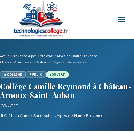
Menu
Accueil
›
Provence-Alpes-Côte d'Azur
›
Alpes-de-Haute-Provence
›
Château-Arnoux-Saint-Auban
›
Collège Camille Reymond
COLLÈGE
PUBLIC
OUVERT
Collège Camille Reymond à Château-
Arnoux-Saint-Auban
COLLEGE
Château-Arnoux-Saint-Auban, Alpes-de-Haute-Provence