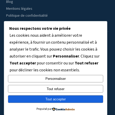
Blog
Mentions légales
Politique de confidentialité
Nous respectons votre vie privée
Les cookies nous aident à améliorer votre
ÉTABLISSEMENTS PAR RÉGION
expérience, à fournir un contenu personnalisé et à
analyser le trafic. Vous pouvez choisir les cookies à
Auvergne-Rhône-Alpes
Bourgogne-Franche-Comté
(7804)
(3409)
autoriser en cliquant sur
Personnaliser
. Cliquez sur
Bretagne
Centre-Val de Loire
Corse
Grand Est
(3038)
(2691)
(329)
(5763)
Tout accepter
pour consentir ou sur
Tout refuser
Guadeloupe
Guyane
Hauts-de-France
(411)
(140)
(6356)
pour décliner les cookies non essentiels.
Ile-de-France
La Réunion
Martinique
Mayotte
(9120)
(734)
(363)
(243)
Normandie
Nouvelle-Aquitaine
Occitanie
Personnaliser
(3304)
(5992)
(5830)
Pays de la Loire
Provence-Alpes-Côte d'Azur
(3576)
(4101)
Tout refuser
TOM et Collectivités territoriales
(721)
Tout accepter
Propulsé par
© 2026 Technologies College – Tous droits réservés