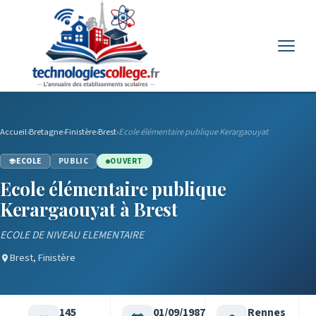
Menu
Accueil
›
Bretagne
›
Finistère
›
Brest
›
Ecole élémentaire publique Kerargaouyat
ECOLE
PUBLIC
OUVERT
Ecole élémentaire publique
Kerargaouyat à Brest
ECOLE DE NIVEAU ELEMENTAIRE
Brest, Finistère
145
01/09/1987
Rennes