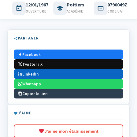
12/01/1967
Poitiers
0790049Z
OUVERTURE
ACADÉMIE
CODE UAI
PARTAGER
Facebook
Twitter / X
LinkedIn
WhatsApp
Copier le lien
J'AIME
J'aime mon établissement