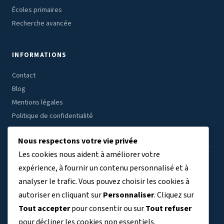
Écoles primaires
Recherche avancée
INFORMATIONS
Contact
Blog
Mentions légales
Politique de confidentialité
Nous respectons votre vie privée
Les cookies nous aident à améliorer votre
ÉTABLISSEMENTS PAR RÉGION
expérience, à fournir un contenu personnalisé et à
analyser le trafic. Vous pouvez choisir les cookies à
Auvergne-Rhône-Alpes
Bourgogne-Franche-Comté
(7804)
(3409)
autoriser en cliquant sur
Personnaliser
. Cliquez sur
Bretagne
Centre-Val de Loire
Corse
Grand Est
(3038)
(2691)
(329)
(5763)
Tout accepter
pour consentir ou sur
Tout refuser
Guadeloupe
Guyane
Hauts-de-France
(411)
(140)
(6356)
pour décliner les cookies non essentiels.