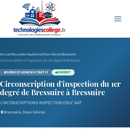
Menu
Accueil
›
Nouvelle-Aquitaine
›
Deux-Sèvres
›
Bressuire
›
Circonscription d’inspection du 1er degré de Bressuire
SERVICE ADMINISTRATIF
OUVERT
Circonscription d’inspection du 1er
degré de Bressuire à Bressuire
CIRCONSCRIPTIONS INSPECTION EDUC NAT
Bressuire, Deux-Sèvres