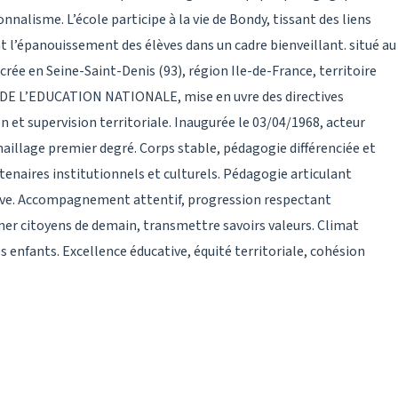
nalisme. L’école participe à la vie de Bondy, tissant des liens
ant l’épanouissement des élèves dans un cadre bienveillant. situé au
ée en Seine-Saint-Denis (93), région Ile-de-France, territoire
DE L’EDUCATION NATIONALE, mise en uvre des directives
n et supervision territoriale. Inaugurée le 03/04/1968, acteur
maillage premier degré. Corps stable, pédagogie différenciée et
enaires institutionnels et culturels. Pédagogie articulant
ative. Accompagnement attentif, progression respectant
mer citoyens de demain, transmettre savoirs valeurs. Climat
es enfants. Excellence éducative, équité territoriale, cohésion