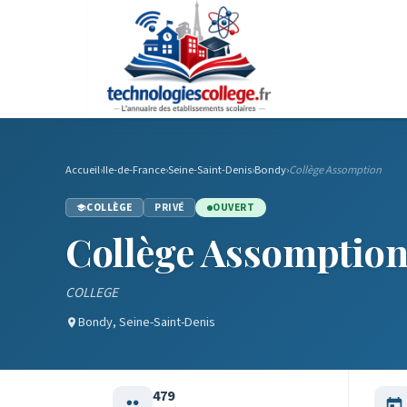
Accueil
›
Ile-de-France
›
Seine-Saint-Denis
›
Bondy
›
Collège Assomption
COLLÈGE
PRIVÉ
OUVERT
Collège Assomption
COLLEGE
Bondy, Seine-Saint-Denis
479