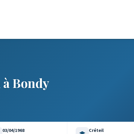
 à Bondy
03/04/1968
Créteil