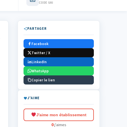
CODE UAI
PARTAGER
Facebook
Twitter / X
LinkedIn
WhatsApp
Copier le lien
J'AIME
J'aime mon établissement
0
j'aimes