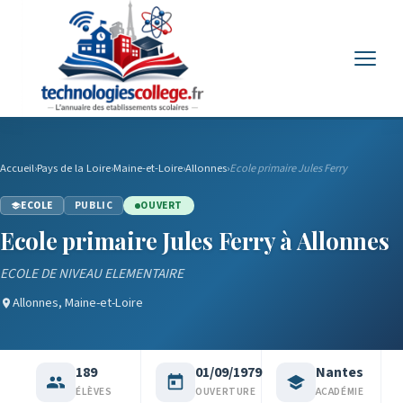
Menu
Accueil
›
Pays de la Loire
›
Maine-et-Loire
›
Allonnes
›
Ecole primaire Jules Ferry
ECOLE
PUBLIC
OUVERT
Ecole primaire Jules Ferry à Allonnes
ECOLE DE NIVEAU ELEMENTAIRE
Allonnes, Maine-et-Loire
189
01/09/1979
Nantes
ÉLÈVES
OUVERTURE
ACADÉMIE