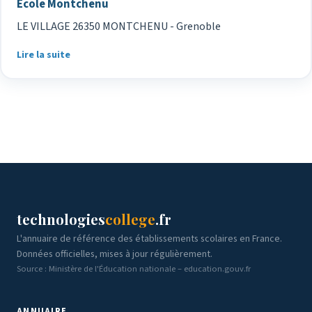
Ecole Montchenu
LE VILLAGE 26350 MONTCHENU - Grenoble
Lire la suite
technologies
college
.fr
L'annuaire de référence des établissements scolaires en France.
Données officielles, mises à jour régulièrement.
Source : Ministère de l'Éducation nationale – education.gouv.fr
ANNUAIRE