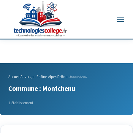
Menu
Accueil
›
Auvergne-Rhône-Alpes
›
Drôme
›
Montchenu
Commune : Montchenu
1 établissement