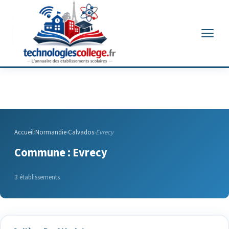
Menu
Accueil
›
Normandie
›
Calvados
›
Evrecy
Commune : Evrecy
3 établissements