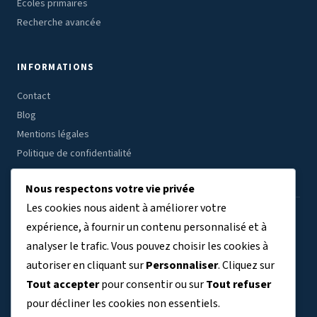
Écoles primaires
Recherche avancée
INFORMATIONS
Contact
Blog
Mentions légales
Politique de confidentialité
Nous respectons votre vie privée
Les cookies nous aident à améliorer votre
ÉTABLISSEMENTS PAR RÉGION
expérience, à fournir un contenu personnalisé et à
analyser le trafic. Vous pouvez choisir les cookies à
Auvergne-Rhône-Alpes
Bourgogne-Franche-Comté
(7804)
(3409)
autoriser en cliquant sur
Personnaliser
. Cliquez sur
Bretagne
Centre-Val de Loire
Corse
Grand Est
(3038)
(2691)
(329)
(5763)
Tout accepter
pour consentir ou sur
Tout refuser
Guadeloupe
Guyane
Hauts-de-France
(411)
(140)
(6356)
pour décliner les cookies non essentiels.
Ile-de-France
La Réunion
Martinique
Mayotte
(9120)
(734)
(363)
(243)