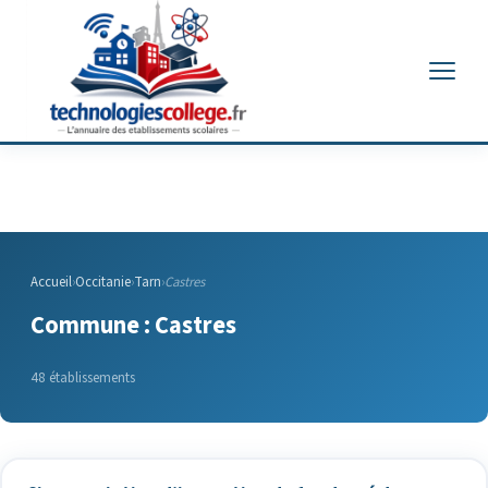
Menu
Accueil
›
Occitanie
›
Tarn
›
Castres
Commune : Castres
48 établissements