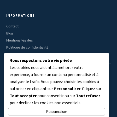
INFORMATIONS
Contact
Blog
Mentions légales
Politique de confidentialité
Nous respectons votre vie privée
Les cookies nous aident à améliorer votre
ÉTABLISSEMENTS PAR RÉGION
expérience, à fournir un contenu personnalisé et à
analyser le trafic. Vous pouvez choisir les cookies à
Auvergne-Rhône-Alpes
Bourgogne-Franche-Comté
(7804)
(3409)
autoriser en cliquant sur
Personnaliser
. Cliquez sur
Bretagne
Centre-Val de Loire
Corse
Grand Est
(3038)
(2691)
(329)
(5763)
Tout accepter
pour consentir ou sur
Tout refuser
Guadeloupe
Guyane
Hauts-de-France
(411)
(140)
(6356)
pour décliner les cookies non essentiels.
Ile-de-France
La Réunion
Martinique
Mayotte
(9120)
(734)
(363)
(243)
Normandie
Nouvelle-Aquitaine
Occitanie
(3304)
(5992)
(5830)
Personnaliser