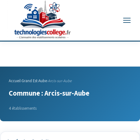
Menu
Accueil
›
Grand Est
›
Aube
›
Arcis-sur-Aube
Commune : Arcis-sur-Aube
4 établissements