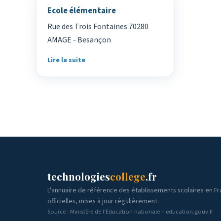
Ecole élémentaire
Rue des Trois Fontaines 70280
AMAGE - Besançon
Lire la suite
technologies
college
.fr
L'annuaire de référence des établissements scolaires en F
officielles, mises à jour régulièrement.
Source : Ministère de l'Éducation nationale – education.gouv.fr