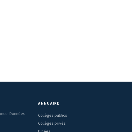
ANNUAIRE
rance. Données
Collèges publics
Collèges privés
Lycées